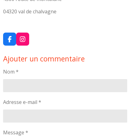
04320 val de chalvagne
F
I
a
n
c
s
Ajouter un commentaire
e
t
b
a
o
g
Nom *
o
r
k
a
m
Adresse e-mail *
Message *